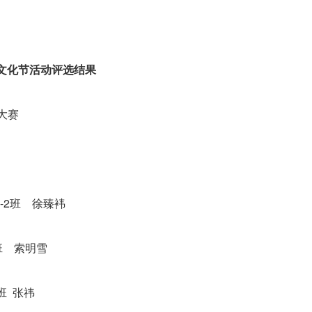
文化节活动评选结果
大赛
-2班 徐臻袆
1班 索明雪
班 张祎