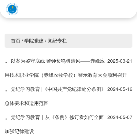
赤峰应用技术职业学院
首页
/
学院党建
/
党纪专栏
·
以案为鉴守底线 警钟长鸣树清风——赤峰应
2025-03-21
用技术职业学院（赤峰农牧学校）警示教育大会顺利召开
·
党纪学习教育 |《中国共产党纪律处分条例》
2024-05-16
总体要求和适用范围
·
党纪学习教育｜从《条例》修订看如何全面
2024-05-07
加强纪律建设