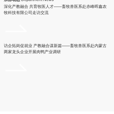
深化产教融合 共育牧医人才——畜牧兽医系赴赤峰晖鑫农
系部大力推行“岗课赛证”融通培养模式，学生在世界全国职业院校技
牧科技有限公司走访交流
能大赛等赛事中屡获佳绩，毕业生就业率始终保持在90%以上，专
升本通道畅通，已培养近万名行业骨干人才。
实训资源优质完备，配备动物解剖标本馆、显微互动中心、动物疫
病检测中心、虚拟仿真实训室等11个专业实训室，以及教学动物医
访企拓岗促就业 产教融合谋新篇——畜牧兽医系赴内蒙古
院、生物安全二级实验室等高端场所。
两家龙头企业开展肉鸭产业调研
系部积极与牧原食品、现代牧业、瑞派宠物医院等40余家行业龙头
企业深化校企合作，共建产教融合实训基地与“工匠班”，推行“企业
驻训+项目实战”特色培养模式，企业讲师携真实项目进课堂，精准
锤炼学生岗位实操能力与工匠精神，实现人才培养与企业需求高效
衔接，为“学习即上岗、毕业即就业”提供坚实保障。