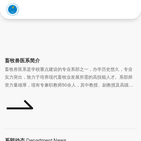
赤峰应用技术职业学院
畜牧兽医系
畜牧兽医系简介
畜牧兽医系是学校重点建设的专业系部之一，办学历史悠久，专业
实力突出，致力于培养现代畜牧业发展所需的高技能人才。系部师
资力量雄厚，现有专兼职教师50余人，其中教授、副教授及高级讲
师等高级职称教师占比超过30%，“双师型”教师比例达50%以上，国
家执业兽医师12人，形成了一支专兼结合、结构合理的“双师型”教学
团队。
系部目前在校生1541人，开设畜牧兽医、动物医学、畜禽智能化养
殖、宠物医疗技术等专业，其中畜牧兽医专业为自治区品牌专业及
示范性重点建设专业。
系部动态
Department News