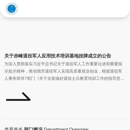
赤峰应用技术职业学院
内蒙古农牧技师学院
关于赤峰退役军人应用技术培训基地挂牌成立的公告
为深入贯彻落实习近平总书记关于退役军人工作重要论述和重要指
示批示精神，推动我市退役军人实现高质量就业创业，根据退役军
人事务部等7部门《关于全面做好退役士兵教育培训工作的指导意
见》（退役军人部发〔2021〕53号）、《关于促进新时代退役军人
就业创业工作的意见》（退役军人部发〔2018〕26号）和《内蒙古
自治区退役士兵教育培训工作实施办法（试行）》（内退役军人发
〔2020〕22号）等政策文件规定，赤峰市退役军人事务局联合赤峰
应用职业技术学院成立赤峰退役军人应用技术培训基地。现将具体
就业创业服务政策公告如下。
查看更多
部门概况
Department Overview