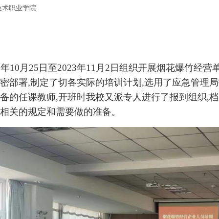
技术职业学院
3
年
10
月
25
日至
202
3
年
1
1
月
2
日组织开展烟花爆竹经营
密部署
,制定了切各实际的培训计划,选用了应急管理
备的任课教师,开班时我校又派专人进行了报到组织,档
相关的规定和需要做的准备。